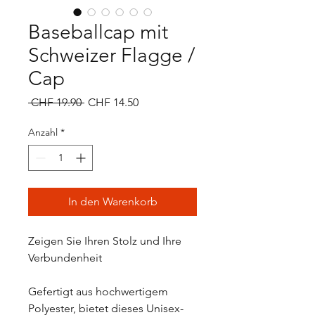
Baseballcap mit
Schweizer Flagge /
Cap
Standardpreis
Sale-
 CHF 19.90 
CHF 14.50
Preis
Anzahl
*
In den Warenkorb
Zeigen Sie Ihren Stolz und Ihre
Verbundenheit
Gefertigt aus hochwertigem
Polyester, bietet dieses Unisex-