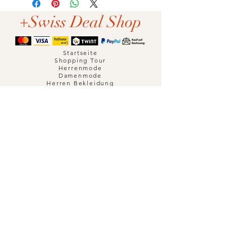
+Swiss Deal Shop
Startseite
Shopping Tour
Herrenmode
Damenmode
Herren Bekleidung
Damen Bekleidung
Accessoires
Kosmetische Behandlungen
Wohnen
Uhren
Office & Multimedia
Dienstleistungen
Sport
Fahrzeugzubehör
weitere Kategorien
Münzen & Briefmarken
Partner werden
Zahlungsmethoden
Fachhändler
Datenschutz
Impressum