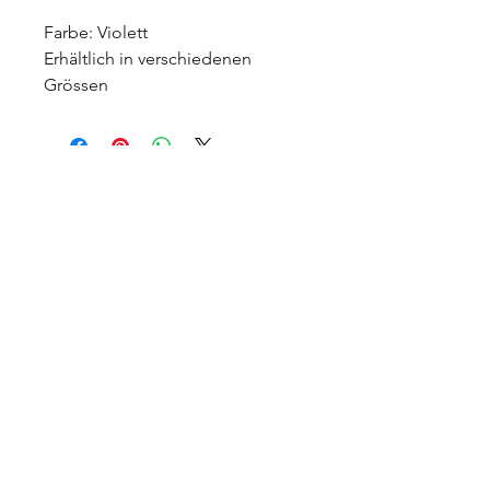
Farbe: Violett
Erhältlich in verschiedenen
Grössen
+Swiss Deal Shop
Startseite
Shopping Tour
Herrenmode
Damenmode
Herren Bekleidung
Damen Bekleidung
Accessoires
Kosmetische Behandlungen
Wohnen
Uhren
Office & Multimedia
Dienstleistungen
Sport
Fahrzeugzubehör