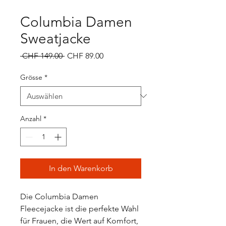
Columbia Damen
Sweatjacke
Standardpreis
Sale-
 CHF 149.00 
CHF 89.00
Preis
Grösse
*
Anzahl
*
In den Warenkorb
Die Columbia Damen
Fleecejacke ist die perfekte Wahl
für Frauen, die Wert auf Komfort,