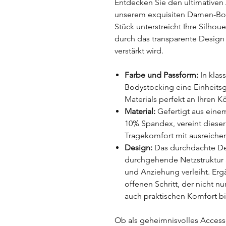
Entdecken Sie den ultimativen
unserem exquisiten Damen-Bod
Stück unterstreicht Ihre Silhoue
durch das transparente Design u
verstärkt wird.
Farbe und Passform:
In klas
Bodystocking eine Einheitsg
Materials perfekt an Ihren 
Material:
Gefertigt aus eine
10% Spandex, vereint dies
Tragekomfort mit ausreichend
Design:
Das durchdachte Des
durchgehende Netzstruktur 
und Anziehung verleiht. Ergä
offenen Schritt, der nicht n
auch praktischen Komfort bi
Ob als geheimnisvolles Access