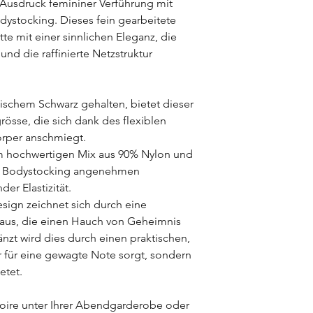
 Ausdruck femininer Verführung mit
ystocking. Dieses fein gearbeitete
tte mit einer sinnlichen Eleganz, die
nd die raffinierte Netzstruktur
sischem Schwarz gehalten, bietet dieser
rösse, die sich dank des flexiblen
Körper anschmiegt.
m hochwertigen Mix aus 90% Nylon und
er Bodystocking angenehmen
er Elastizität.
ign zeichnet sich durch eine
aus, die einen Hauch von Geheimnis
nzt wird dies durch einen praktischen,
ur für eine gewagte Note sorgt, sondern
etet.
oire unter Ihrer Abendgarderobe oder