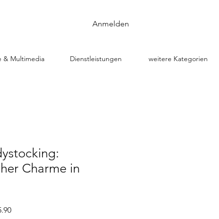
Anmelden
e & Multimedia
Dienstleistungen
weitere Kategorien
ystocking:
cher Charme in
dpreis
Sale-
.90
Preis