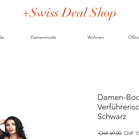
+Swiss Deal Shop
de
Damenmode
Wohnen
Offic
Damen-Bod
Verführeris
Schwarz
Standar
 CHF 69.00 
CHF 15