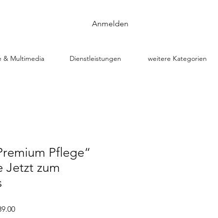
Anmelden
e & Multimedia
Dienstleistungen
weitere Kategorien
„Premium Pflege“
 Jetzt zum
s
rdpreis
Sale-
9.00
Preis