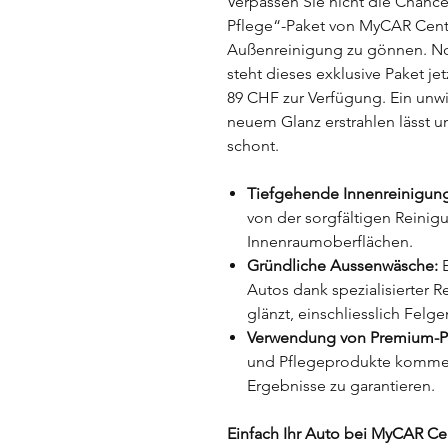
Verpassen Sie nicht die Chan
Pflege“-Paket von MyCAR Cent
Außenreinigung zu gönnen. No
steht dieses exklusive Paket jet
89 CHF zur Verfügung. Ein unwi
neuem Glanz erstrahlen lässt u
schont.
Tiefgehende Innenreinigun
von der sorgfältigen Reinigun
Innenraumoberflächen.
Gründliche Aussenwäsche:
E
Autos dank spezialisierter 
glänzt, einschliesslich Felg
Verwendung von Premium-P
und Pflegeprodukte kommen
Ergebnisse zu garantieren.
Einfach Ihr Auto bei MyCAR Ce