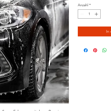
Anzahl
*
In