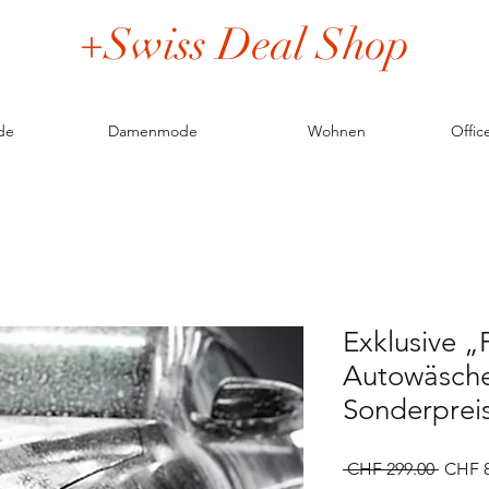
+Swiss Deal Shop
de
Damenmode
Wohnen
Offic
Exklusive 
Autowäsche
Sonderprei
Standa
 CHF 299.00 
CHF 8