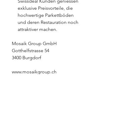
Swissdeal Kunden geniessen
exklusive Preisvorteile, die
hochwertige Parkettböden
und deren Restauration noch
attraktiver machen.
Mosaik Group GmbH
Gotthelfstrasse 54
3400 Burgdorf
www.mosaikgroup.ch
+Swiss Deal Shop
Startseite
Shopping Tour
Herrenmode
Damenmode