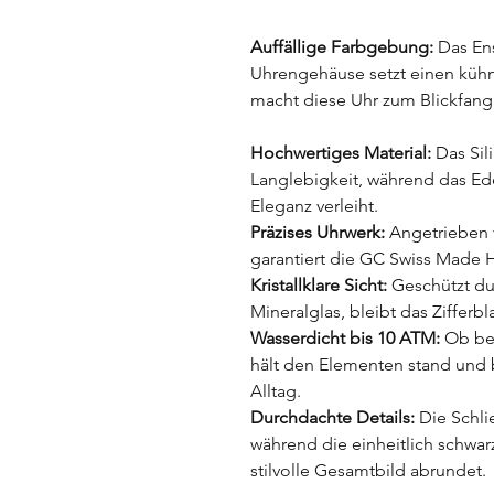
Auffällige Farbgebung:
Das En
Uhrengehäuse setzt einen küh
macht diese Uhr zum Blickfang
Hochwertiges Material:
Das Sil
Langlebigkeit, während das Ed
Eleganz verleiht.
Präzises Uhrwerk:
Angetrieben 
garantiert die GC Swiss Made 
Kristallklare Sicht:
Geschützt du
Mineralglas, bleibt das Zifferbl
Wasserdicht bis 10 ATM:
Ob bei
hält den Elementen stand und b
Alltag.
Durchdachte Details:
Die Schlie
während die einheitlich schwa
stilvolle Gesamtbild abrundet.