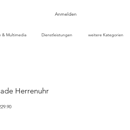
Anmelden
e & Multimedia
Dienstleistungen
weitere Kategorien
ade Herrenuhr
rdpreis
Sale-
29.90
Preis