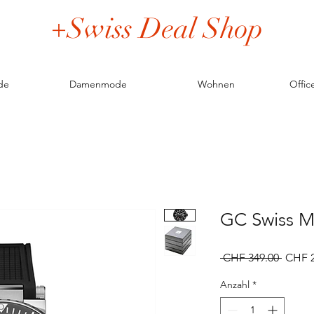
+Swiss Deal Shop
de
Damenmode
Wohnen
Offic
GC Swiss M
Standa
 CHF 349.00 
CHF 2
Anzahl
*