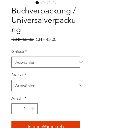
Buchverpackung /
Universalverpacku
ng
Standardpreis
Sale-
 CHF 55.00 
CHF 45.00
Preis
Grösse
*
Stücke
*
Anzahl
*
In den Warenkorb