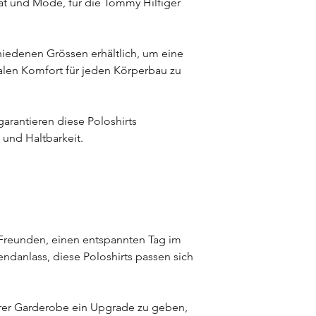
tät und Mode, für die Tommy Hilfiger
chiedenen Grössen erhältlich, um eine
len Komfort für jeden Körperbau zu
 garantieren diese Poloshirts
und Haltbarkeit.
t Freunden, einen entspannten Tag im
ndanlass, diese Poloshirts passen sich
hrer Garderobe ein Upgrade zu geben,