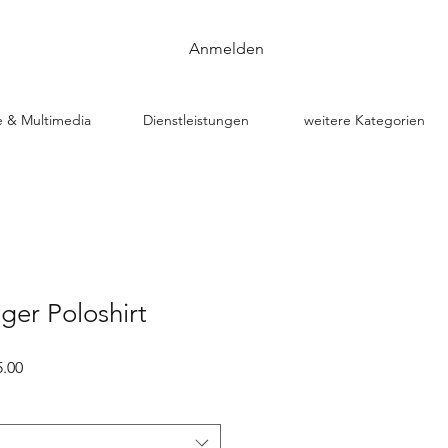
Anmelden
e & Multimedia
Dienstleistungen
weitere Kategorien
ger Poloshirt
dpreis
Sale-
.00
Preis