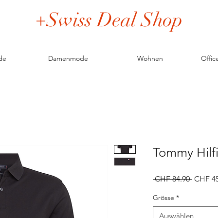
+Swiss Deal Shop
de
Damenmode
Wohnen
Offic
Tommy Hilfi
Standar
 CHF 84.90 
CHF 45
Grösse
*
Auswählen